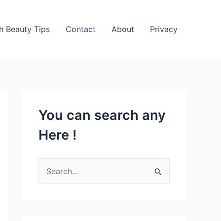
h Beauty Tips
Contact
About
Privacy
You can search any
Here !
S
e
a
r