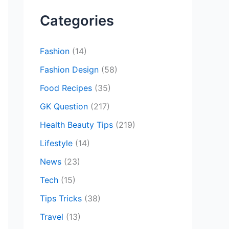
c
Categories
h
f
Fashion
(14)
o
Fashion Design
(58)
r
Food Recipes
(35)
:
GK Question
(217)
Health Beauty Tips
(219)
Lifestyle
(14)
News
(23)
Tech
(15)
Tips Tricks
(38)
Travel
(13)