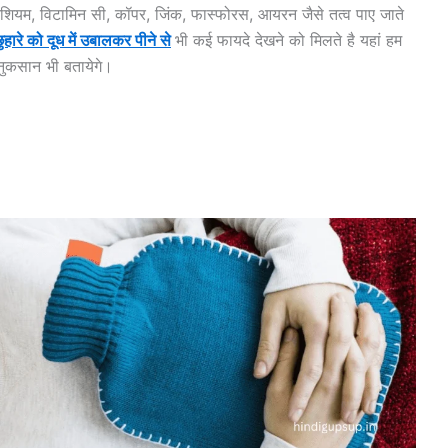
 पोटेशियम, विटामिन सी, कॉपर, जिंक, फास्फोरस, आयरन जैसे तत्व पाए जाते
ुहारे को दूध में उबालकर पीने से
भी कई फायदे देखने को मिलते है यहां हम
 नुकसान भी बतायेगे।