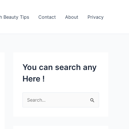
h Beauty Tips
Contact
About
Privacy
You can search any
Here !
S
e
a
r