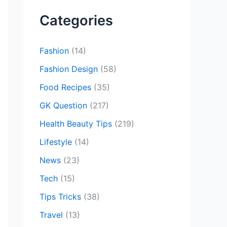
c
Categories
h
f
Fashion
(14)
o
Fashion Design
(58)
r
Food Recipes
(35)
:
GK Question
(217)
Health Beauty Tips
(219)
Lifestyle
(14)
News
(23)
Tech
(15)
Tips Tricks
(38)
Travel
(13)