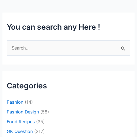
You can search any Here !
S
e
a
r
c
Categories
h
f
Fashion
(14)
o
Fashion Design
(58)
r
Food Recipes
(35)
:
GK Question
(217)