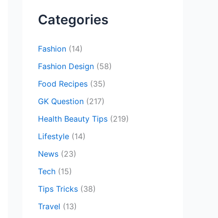
c
Categories
h
f
Fashion
(14)
o
Fashion Design
(58)
r
Food Recipes
(35)
:
GK Question
(217)
Health Beauty Tips
(219)
Lifestyle
(14)
News
(23)
Tech
(15)
Tips Tricks
(38)
Travel
(13)