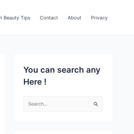
h Beauty Tips
Contact
About
Privacy
You can search any
Here !
S
e
a
r