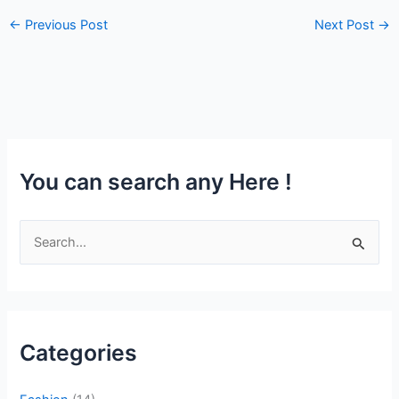
←
Previous Post
Next Post
→
You can search any Here !
S
e
a
r
c
Categories
h
f