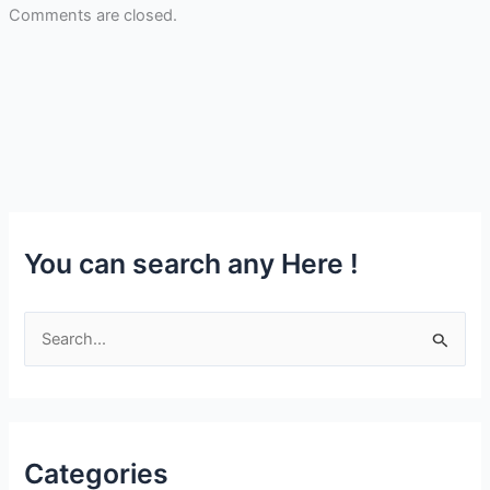
Comments are closed.
You can search any Here !
S
e
a
r
c
Categories
h