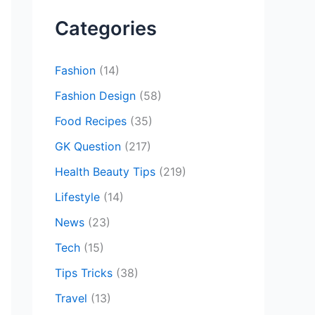
c
Categories
h
f
Fashion
(14)
o
Fashion Design
(58)
r
Food Recipes
(35)
:
GK Question
(217)
Health Beauty Tips
(219)
Lifestyle
(14)
News
(23)
Tech
(15)
Tips Tricks
(38)
Travel
(13)