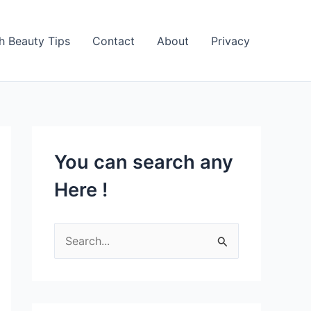
h Beauty Tips
Contact
About
Privacy
You can search any
Here !
S
e
a
r