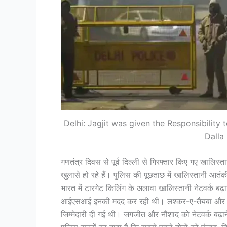
Delhi: Jagjit was given the Responsibility 
Dalla 
गणतंत्र दिवस से पूर्व दिल्ली से गिरफ्तार किए गए खाल
खुलासे हो रहे हैं। पुलिस की पूछताछ में खालिस्तानी आतंक
भारत में टारगेट किलिंग के अलावा खालिस्तानी नेटवर्क बढ़
आईएसआई इनकी मदद कर रही थी। लश्कर-ए-तैयबा और हर
जिम्मेदारी दी गई थी। जगजीत और नौशाद को नेटवर्क बढ़ान