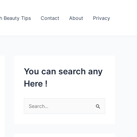
h Beauty Tips
Contact
About
Privacy
You can search any
Here !
S
e
a
r