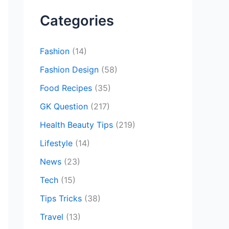
c
Categories
h
f
Fashion
(14)
o
Fashion Design
(58)
r
Food Recipes
(35)
:
GK Question
(217)
Health Beauty Tips
(219)
Lifestyle
(14)
News
(23)
Tech
(15)
Tips Tricks
(38)
Travel
(13)