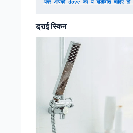
अगर आपको dove का ये बॉडीवॉश चाहिए तो 
ड्राई स्किन