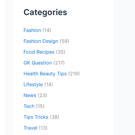
c
Categories
h
f
Fashion
(14)
o
Fashion Design
(58)
r
Food Recipes
(35)
:
GK Question
(217)
Health Beauty Tips
(219)
Lifestyle
(14)
News
(23)
Tech
(15)
Tips Tricks
(38)
Travel
(13)