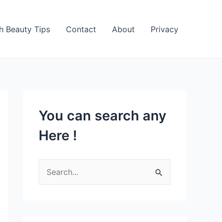
h Beauty Tips
Contact
About
Privacy
You can search any
Here !
S
e
a
r