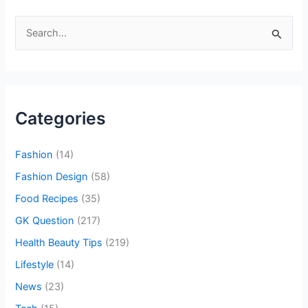
S
e
a
r
c
Categories
h
f
Fashion
(14)
o
Fashion Design
(58)
r
Food Recipes
(35)
:
GK Question
(217)
Health Beauty Tips
(219)
Lifestyle
(14)
News
(23)