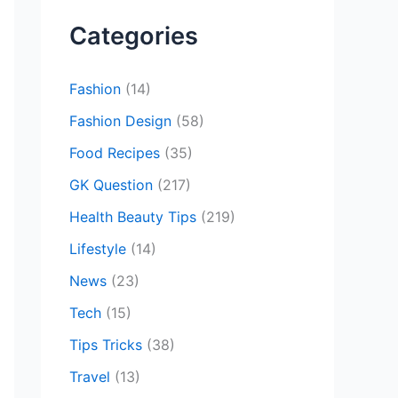
c
Categories
h
f
Fashion
(14)
o
Fashion Design
(58)
r
Food Recipes
(35)
:
GK Question
(217)
Health Beauty Tips
(219)
Lifestyle
(14)
News
(23)
Tech
(15)
Tips Tricks
(38)
Travel
(13)