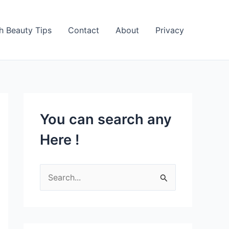
h Beauty Tips
Contact
About
Privacy
You can search any
Here !
S
e
a
r