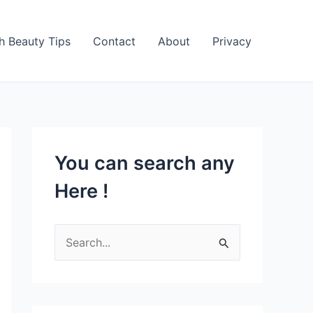
h Beauty Tips
Contact
About
Privacy
You can search any
Here !
S
e
a
r