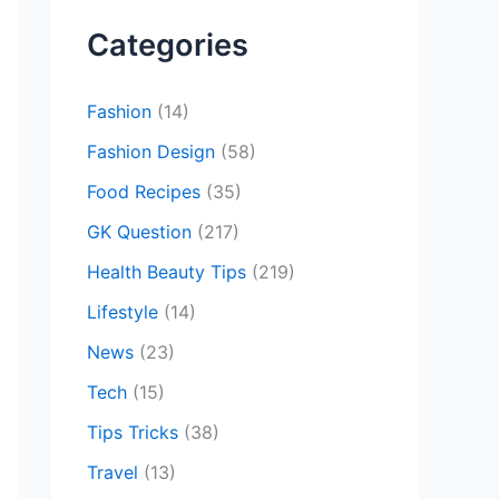
c
Categories
h
f
Fashion
(14)
o
Fashion Design
(58)
r
Food Recipes
(35)
:
GK Question
(217)
Health Beauty Tips
(219)
Lifestyle
(14)
News
(23)
Tech
(15)
Tips Tricks
(38)
Travel
(13)