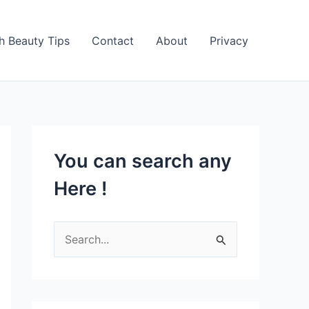
h Beauty Tips
Contact
About
Privacy
You can search any
Here !
S
e
a
r