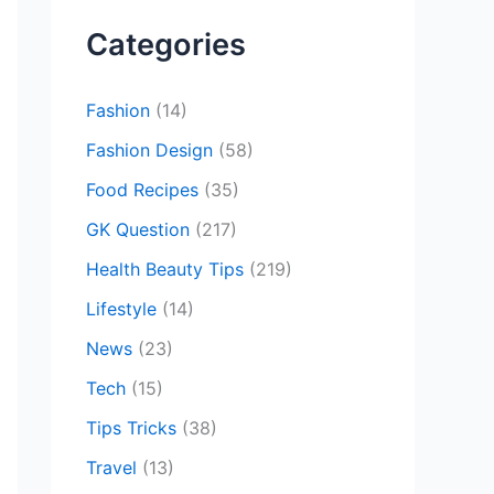
c
Categories
h
f
Fashion
(14)
o
Fashion Design
(58)
r
Food Recipes
(35)
:
GK Question
(217)
Health Beauty Tips
(219)
Lifestyle
(14)
News
(23)
Tech
(15)
Tips Tricks
(38)
Travel
(13)