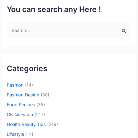
You can search any Here !
S
e
a
r
c
Categories
h
f
Fashion
(14)
o
Fashion Design
(58)
r
Food Recipes
(35)
:
GK Question
(217)
Health Beauty Tips
(219)
Lifestyle
(14)