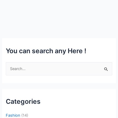
You can search any Here !
S
e
a
r
c
Categories
h
f
Fashion
(14)