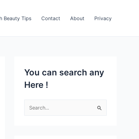
h Beauty Tips
Contact
About
Privacy
You can search any
Here !
S
e
a
r