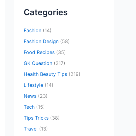
c
Categories
h
f
Fashion
(14)
o
Fashion Design
(58)
r
Food Recipes
(35)
:
GK Question
(217)
Health Beauty Tips
(219)
Lifestyle
(14)
News
(23)
Tech
(15)
Tips Tricks
(38)
Travel
(13)