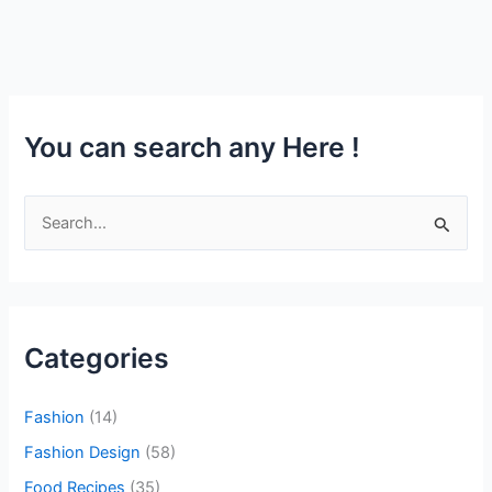
You can search any Here !
S
e
a
r
c
Categories
h
f
Fashion
(14)
o
Fashion Design
(58)
r
Food Recipes
(35)