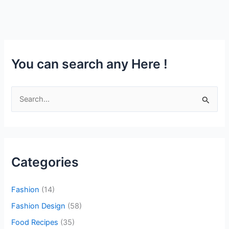
You can search any Here !
S
e
a
r
c
Categories
h
f
Fashion
(14)
o
Fashion Design
(58)
r
Food Recipes
(35)
: