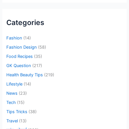
a
r
c
Categories
h
f
Fashion
(14)
o
Fashion Design
(58)
r
Food Recipes
(35)
:
GK Question
(217)
Health Beauty Tips
(219)
Lifestyle
(14)
News
(23)
Tech
(15)
Tips Tricks
(38)
Travel
(13)