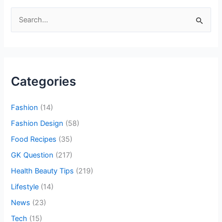
S
e
a
r
c
Categories
h
f
Fashion
(14)
o
Fashion Design
(58)
r
Food Recipes
(35)
:
GK Question
(217)
Health Beauty Tips
(219)
Lifestyle
(14)
News
(23)
Tech
(15)