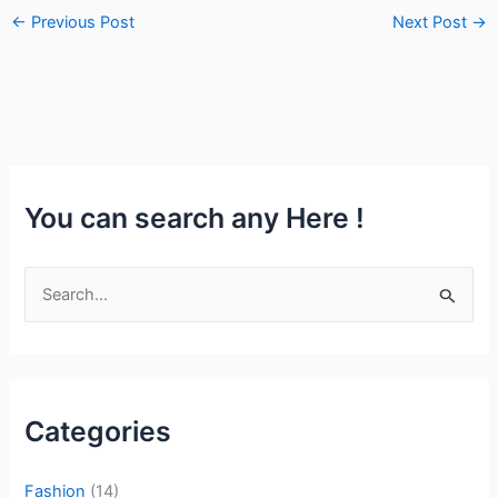
←
Previous Post
Next Post
→
You can search any Here !
S
e
a
r
c
Categories
h
f
Fashion
(14)