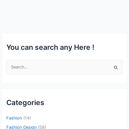
You can search any Here !
S
e
a
r
c
Categories
h
f
Fashion
(14)
o
Fashion Design
(58)