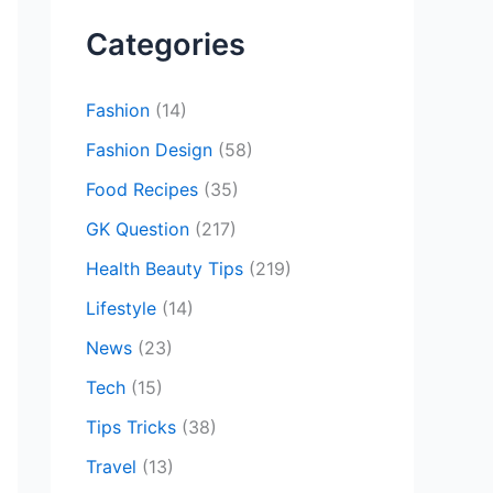
c
Categories
h
f
Fashion
(14)
o
Fashion Design
(58)
r
Food Recipes
(35)
:
GK Question
(217)
Health Beauty Tips
(219)
Lifestyle
(14)
News
(23)
Tech
(15)
Tips Tricks
(38)
Travel
(13)