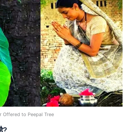
r Offered to Peepal Tree
है?