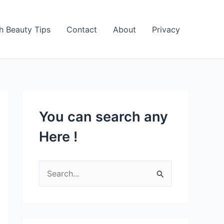
h Beauty Tips
Contact
About
Privacy
You can search any
Here !
S
e
a
r