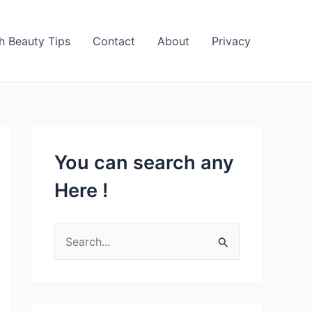
h Beauty Tips
Contact
About
Privacy
You can search any
Here !
S
e
a
r