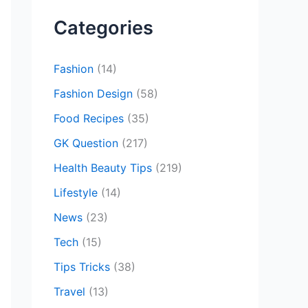
c
Categories
h
f
Fashion
(14)
o
Fashion Design
(58)
r
Food Recipes
(35)
:
GK Question
(217)
Health Beauty Tips
(219)
Lifestyle
(14)
News
(23)
Tech
(15)
Tips Tricks
(38)
Travel
(13)