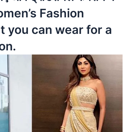
ं -Women’s Fashion
 you can wear for a
ion.