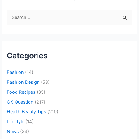
S
e
a
r
Categories
c
h
Fashion
(14)
f
o
Fashion Design
(58)
r
Food Recipes
(35)
:
GK Question
(217)
Health Beauty Tips
(219)
Lifestyle
(14)
News
(23)