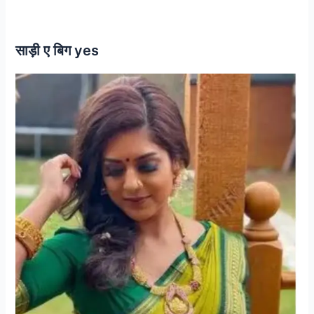
साड़ी ए बिग yes