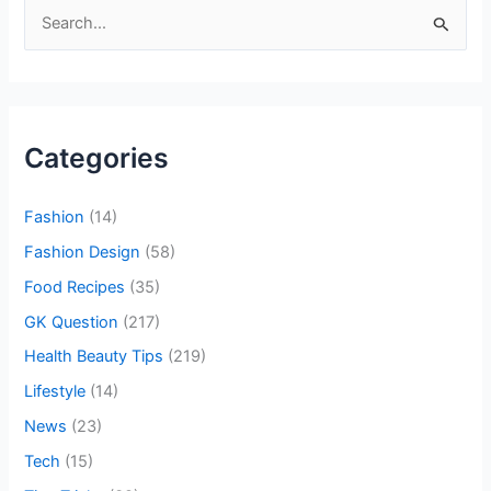
S
e
a
r
c
Categories
h
f
Fashion
(14)
o
Fashion Design
(58)
r
Food Recipes
(35)
:
GK Question
(217)
Health Beauty Tips
(219)
Lifestyle
(14)
News
(23)
Tech
(15)